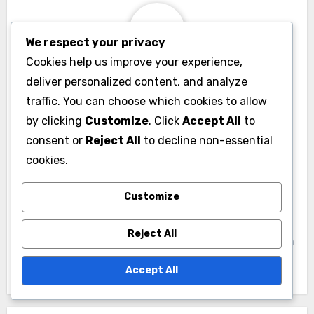
que as informações associadas ao seu domínio
sejam precisas e atualizadas. A falta de
We respect your privacy
conformidade pode resultar na suspensão ou
Cookies help us improve your experience,
cancelamento do seu domínio.
deliver personalized content, and analyze
traffic. You can choose which cookies to allow
Além disso, se você estiver operando um
by clicking
Customize
. Click
Accept All
to
negócio, pode precisar cumprir requisitos legais
consent or
Reject All
to decline non-essential
específicos, como exibir suas informações
cookies.
empresariais em seu site. Compreender essas
regulamentações é crucial para manter seu
Customize
domínio e evitar possíveis problemas legais.
Reject All
Accept All