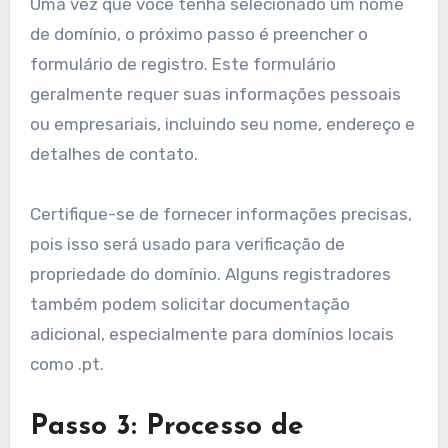
busca de nomes de domínio.
Considere usar extensões de domínio populares,
como .pt, .com ou .net. Cada extensão tem suas
próprias implicações; por exemplo, .pt é
especificamente para entidades baseadas em
Portugal, o que pode aumentar a credibilidade
local.
Passo 2: Preencher o
formulário de registro
Uma vez que você tenha selecionado um nome
de domínio, o próximo passo é preencher o
formulário de registro. Este formulário
geralmente requer suas informações pessoais