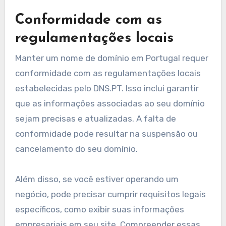
preenchendo os formulários necessários e
pagando a taxa de registro, que geralmente
varia de €10 a €30 por ano, dependendo da
extensão do domínio.
Renovação e expiração de
nomes de domínio
Nomes de domínio em Portugal devem ser
renovados periodicamente, geralmente a cada
ano. É crucial acompanhar a data de expiração
do seu domínio para evitar perder a propriedade.
A maioria dos registradores oferece lembretes
por e-mail, mas é prudente definir seus próprios
lembretes também.