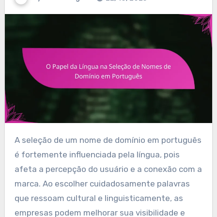
A seleção de um nome de domínio em português
é fortemente influenciada pela língua, pois
afeta a percepção do usuário e a conexão com a
marca. Ao escolher cuidadosamente palavras
que ressoam cultural e linguisticamente, as
empresas podem melhorar sua visibilidade e