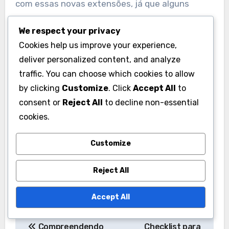
com essas novas extensões, já que alguns
usuários ainda podem se inclinar para TLDs mais
We respect your privacy
estabelecidos.
Cookies help us improve your experience,
deliver personalized content, and analyze
Ao selecionar um novo TLD, certifique-se de que
traffic. You can choose which cookies to allow
ele esteja alinhado com a identidade da sua
by clicking
Customize
. Click
Accept All
to
marca e seja fácil de lembrar. Evite nomes de
consent or
Reject All
to decline non-essential
domínio excessivamente complexos ou longos,
cookies.
pois podem dificultar a recordação e a busca.
Customize
Reject All
Accept All
Post
Compreendendo
Checklist para