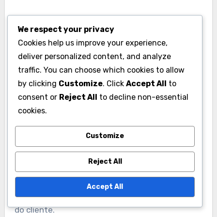
Impacto de domínios que
We respect your privacy
podem ser facilmente
Cookies help us improve your experience,
deliver personalized content, and analyze
lembrados
traffic. You can choose which cookies to allow
Domínios que podem ser facilmente lembrados
by clicking
Customize
. Click
Accept All
to
são cada vez mais favorecidos por empresas
consent or
Reject All
to decline non-essential
que buscam criar identidades online
cookies.
memoráveis. Esses domínios costumam
Customize
consistir em palavras ou frases únicas e
inventadas que são fáceis de pronunciar e
Reject All
soletrar, tornando-os mais reconhecíveis. Um
domínio forte e memorável pode aumentar os
Accept All
esforços de marketing e melhorar a recordação
do cliente.