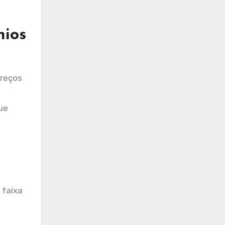
nios
preços
ue
 faixa