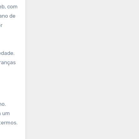
eb, com
ano de
r
edade.
branças
no.
m um
termos.