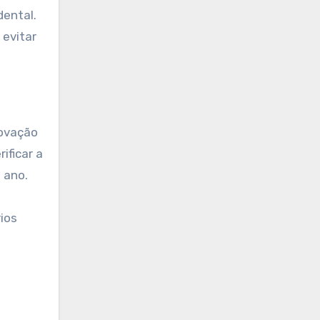
dental.
 evitar
novação
ificar a
 ano.
ios