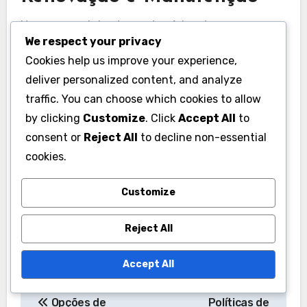
Uma vez registrado, os domínios devem ser
We respect your privacy
renovados periodicamente, geralmente a cada
Cookies help us improve your experience,
ano. A falta de renovação pode resultar na
deliver personalized content, and analyze
perda da propriedade. É aconselhável definir
traffic. You can choose which cookies to allow
lembretes para as datas de renovação e
by clicking
Customize
. Click
Accept All
to
garantir que suas informações de contato com
consent or
Reject All
to decline non-essential
o registrador estejam atualizadas para evitar
cookies.
quaisquer problemas.
Customize
Reject All
Accept All
Post
Opções de
Políticas de